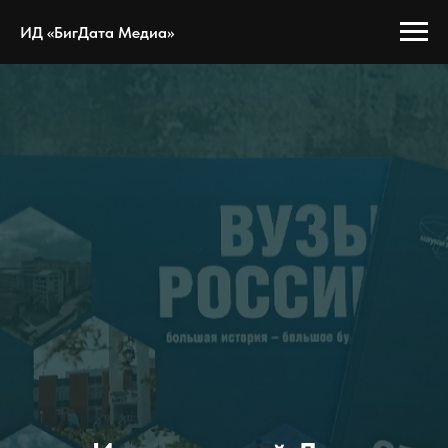
ИД «БигДата Медиа»